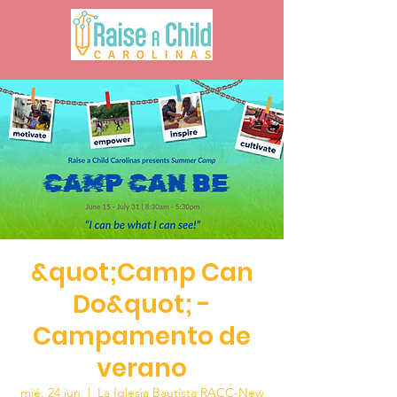
&quot;Camp Can
Do&quot; -
Campamento de
verano
mié, 24 jun
  |  
La Iglesia Bautista RACC-New