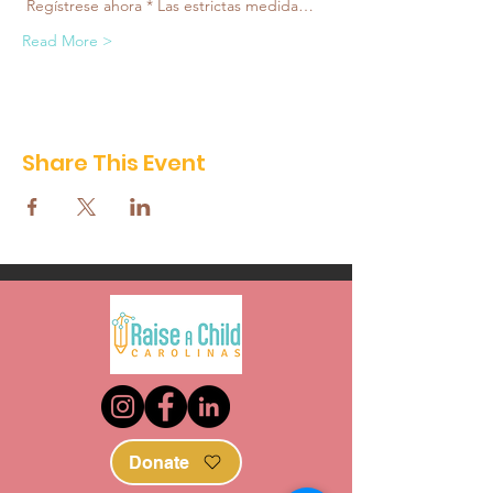
 Regístrese ahora * Las estrictas medida…
Read More >
Share This Event
Donate